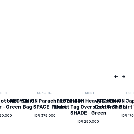
SHIRT
SLING BAG
T-SHIRT
T-SH
otton T-Shirt
FROYONION Parachute Extra
FROYONION Heavy Cotton
FROYONION Ja
r - Green
Bag SPACE - Black
Pocket Tag Oversized T-Shirt
Cotton T-Shirt 
SHADE - Green
150,000
IDR 375,000
IDR 17
IDR 250,000