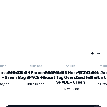
SHIRT
SLING BAG
T-SHIRT
T-SH
otton T-Shirt
FROYONION Parachute Extra
FROYONION Heavy Cotton
FROYONION Ja
r - Green
Bag SPACE - Black
Pocket Tag Oversized T-Shirt
Cotton T-Shirt 
SHADE - Green
150,000
IDR 375,000
IDR 17
IDR 250,000