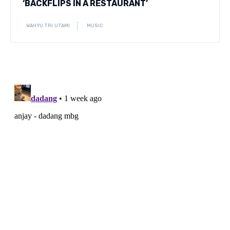
‘BACKFLIPS IN A RESTAURANT’
WAHYU TRI UTAMI
MUSIC