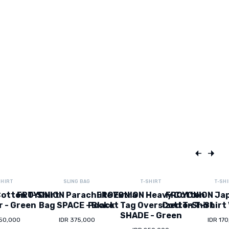
SHIRT
SLING BAG
T-SHIRT
T-SH
otton T-Shirt
FROYONION Parachute Extra
FROYONION Heavy Cotton
FROYONION Ja
r - Green
Bag SPACE - Black
Pocket Tag Oversized T-Shirt
Cotton T-Shirt 
SHADE - Green
150,000
IDR 375,000
IDR 17