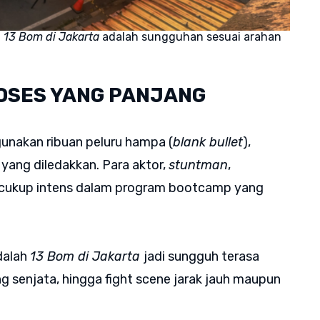
m
13 Bom di Jakarta
adalah sungguhan sesuai arahan
OSES YANG PANJANG
nakan ribuan peluru hampa (
blank bullet
),
 yang diledakkan. Para aktor,
stuntman
,
g cukup intens dalam program bootcamp yang
dalah
13 Bom di Jakarta
jadi sungguh terasa
g senjata, hingga fight scene jarak jauh maupun