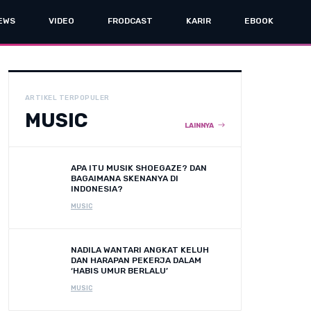
EWS
VIDEO
FRODCAST
KARIR
EBOOK
ARTIKEL TERPOPULER
MUSIC
LAINNYA
APA ITU MUSIK SHOEGAZE? DAN
BAGAIMANA SKENANYA DI
INDONESIA?
MUSIC
NADILA WANTARI ANGKAT KELUH
DAN HARAPAN PEKERJA DALAM
‘HABIS UMUR BERLALU’
MUSIC