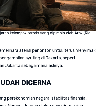
aran kelompok teroris yang dipimpin oleh Arok (Rio
emelihara atensi penonton untuk terus menyimak
i pengambilan syuting di Jakarta, seperti
kan Jakarta sebagaimana aslinya.
 MUDAH DICERNA
g perekonomian negara, stabilitas finansial,
innya. Namun, dengan dialog yang ringan dan