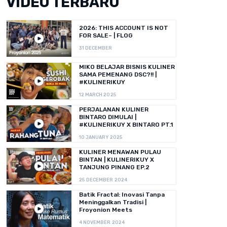
VIDEO TERBARU
2026: THIS ACCOUNT IS NOT
FOR SALE~ | FLOG
31 DECEMBER
MIKO BELAJAR BISNIS KULINER
SAMA PEMENANG DSC?!! |
#KULINERIKUY
12 MARCH 2025
PERJALANAN KULINER
BINTARO DIMULAI |
#KULINERIKUY X BINTARO PT.1
10 JANUARY 2025
KULINER MENAWAN PULAU
BINTAN | KULINERIKUY X
TANJUNG PINANG EP.2
25 DECEMBER 2024
Batik Fractal: Inovasi Tanpa
Meninggalkan Tradisi |
Froyonion Meets
4 NOVEMBER 2024