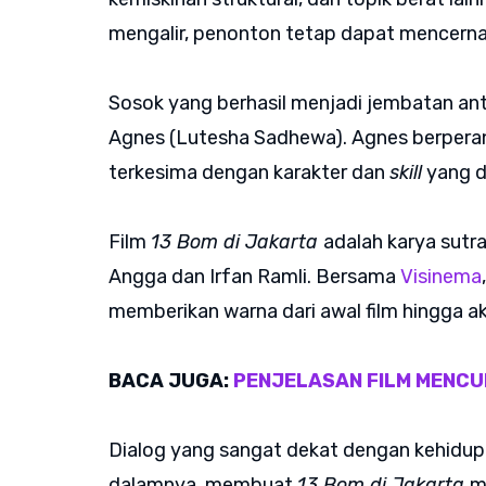
mengalir, penonton tetap dapat mencerna
Sosok yang berhasil menjadi jembatan a
Agnes (Lutesha Sadhewa). Agnes berperan
terkesima dengan karakter dan
skill
yang d
Film
13 Bom di Jakarta
adalah karya sutr
Angga dan Irfan Ramli. Bersama
Visinema
memberikan warna dari awal film hingga ak
BACA JUGA:
PENJELASAN FILM MENCUR
Dialog yang sangat dekat dengan kehidupan
dalamnya, membuat
13 Bom di Jakarta
m