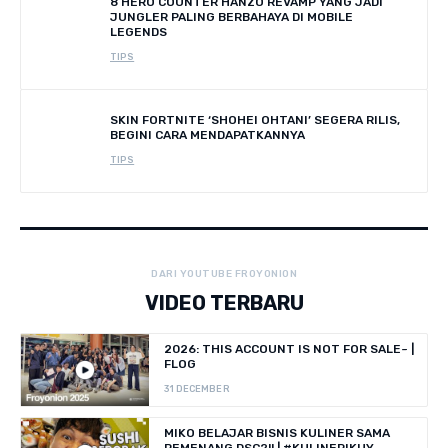
8 HERO COUNTER HANZO REVAMP YANG JADI
JUNGLER PALING BERBAHAYA DI MOBILE
LEGENDS
TIPS
SKIN FORTNITE ‘SHOHEI OHTANI’ SEGERA RILIS,
BEGINI CARA MENDAPATKANNYA
TIPS
DARI YOUTUBE FROYONION
VIDEO TERBARU
2026: THIS ACCOUNT IS NOT FOR SALE~ |
FLOG
31 DECEMBER
MIKO BELAJAR BISNIS KULINER SAMA
PEMENANG DSC?!! | #KULINERIKUY