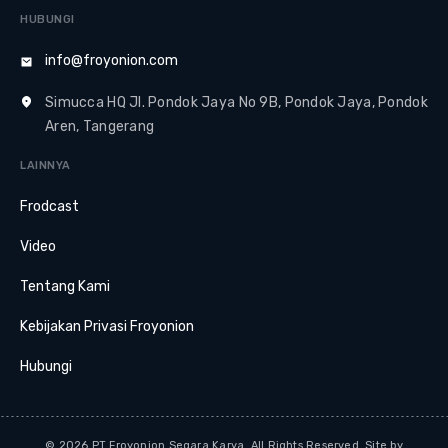
HUBUNGI
info@froyonion.com
Simucca HQ Jl. Pondok Jaya No 9B, Pondok Jaya, Pondok
Aren, Tangerang
LAINNYA
Frodcast
Video
Tentang Kami
Kebijakan Privasi Froyonion
Hubungi
© 2026 PT Froyonion Segara Karya. All Rights Reserved. Site by