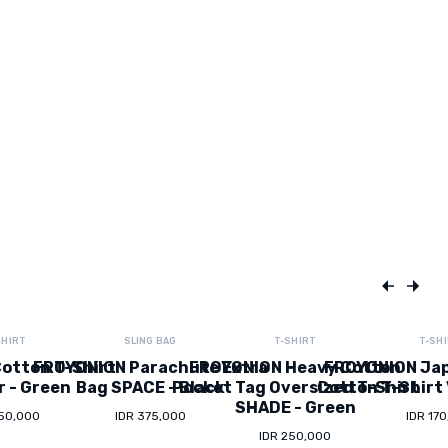
SHIRT
SLING BAG
T-SHIRT
T-SH
otton T-Shirt
FROYONION Parachute Extra
FROYONION Heavy Cotton
FROYONION Ja
r - Green
Bag SPACE - Black
Pocket Tag Oversized T-Shirt
Cotton T-Shirt 
SHADE - Green
150,000
IDR 375,000
IDR 17
IDR 250,000