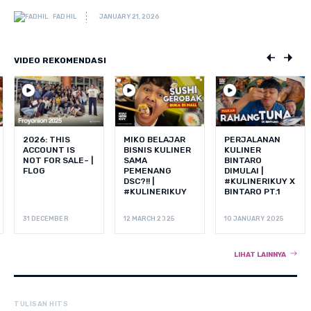
FADHIL
JANUARY 21, 2026
VIDEO REKOMENDASI
2026: THIS
MIKO BELAJAR
PERJALANAN
ACCOUNT IS
BISNIS KULINER
KULINER
NOT FOR SALE~ |
SAMA
BINTARO
FLOG
PEMENANG
DIMULAI |
DSC?!! |
#KULINERIKUY X
#KULINERIKUY
BINTARO PT.1
31 DECEMBER
12 MARCH 2025
10 JANUARY 2025
LIHAT LAINNYA
TULISAN HITS