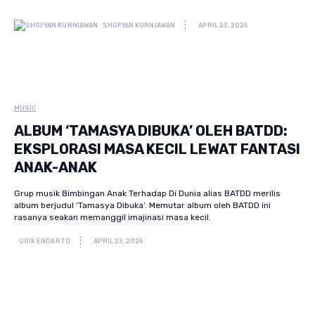
SHOFYAN KURNIAWAN
APRIL 23, 2025
MUSIC
ALBUM ‘TAMASYA DIBUKA’ OLEH BATDD:
EKSPLORASI MASA KECIL LEWAT FANTASI
ANAK-ANAK
Grup musik Bimbingan Anak Terhadap Di Dunia alias BATDD merilis
album berjudul ‘Tamasya Dibuka’. Memutar album oleh BATDD ini
rasanya seakan memanggil imajinasi masa kecil.
UGIK ENDARTO
APRIL 23, 2025