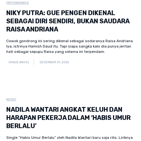
FROYONIONHQ
NIKY PUTRA: GUE PENGEN DIKENAL
SEBAGAI DIRI SENDIRI, BUKAN SAUDARA
RAISA ANDRIANA
Cowok gondrong ini sering dikenal sebagai sodaranya Raisa Andriana.
Iya, istrinya Hamish Daud itu. Tapi siapa sangka kalo dia punya jeritan
hati sebagai sepupu Raisa yang selama ini terpendam.
GRACE ANGEL
DECEMBER 31, 2025
MUSIC
NADILA WANTARI ANGKAT KELUH DAN
HARAPAN PEKERJA DALAM ‘HABIS UMUR
BERLALU’
Single “Habis Umur Berlalu” oleh Nadila Wantari baru saja rilis. Liriknya