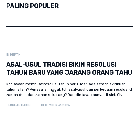
PALING POPULER
IN DEPTH
ASAL-USUL TRADISI BIKIN RESOLUSI
TAHUN BARU YANG JARANG ORANG TAHU
Kebiasaan membuat resolusi tahun baru udah ada semenjak ribuan
tahun silam? Penasaran nggak tuh asal-usul dan perbedaan resolusi di
zaman dulu dan zaman sekarang? Dapetin jawabannya di sini, Civs!
LUKMAN HAKIM
DECEMBER 31, 2025