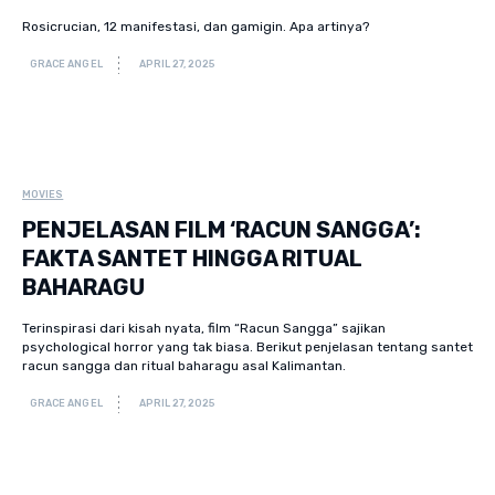
Rosicrucian, 12 manifestasi, dan gamigin. Apa artinya?
GRACE ANGEL
APRIL 27, 2025
MOVIES
PENJELASAN FILM ‘RACUN SANGGA’:
FAKTA SANTET HINGGA RITUAL
BAHARAGU
Terinspirasi dari kisah nyata, film “Racun Sangga” sajikan
psychological horror yang tak biasa. Berikut penjelasan tentang santet
racun sangga dan ritual baharagu asal Kalimantan.
GRACE ANGEL
APRIL 27, 2025