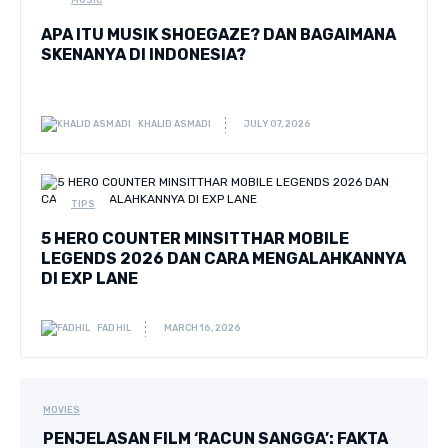
MUSIC
Lifestyle
APA ITU MUSIK SHOEGAZE? DAN BAGAIMANA
SKENANYA DI INDONESIA?
Stories
In Depth
KHALID ASMADI
JULY 07, 2026
Tips
TIPS
Creative
5 HERO COUNTER MINSITTHAR MOBILE
LEGENDS 2026 DAN CARA MENGALAHKANNYA
FroyonionHQ
DI EXP LANE
Books
FADHIL
MARCH 16, 2026
MOVIES
PENJELASAN FILM ‘RACUN SANGGA’: FAKTA