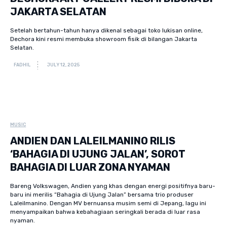
JAKARTA SELATAN
Setelah bertahun-tahun hanya dikenal sebagai toko lukisan online,
Dechora kini resmi membuka showroom fisik di bilangan Jakarta
Selatan.
FADHIL
JULY 12, 2025
MUSIC
ANDIEN DAN LALEILMANINO RILIS
‘BAHAGIA DI UJUNG JALAN’, SOROT
BAHAGIA DI LUAR ZONA NYAMAN
Bareng Volkswagen, Andien yang khas dengan energi positifnya baru-
baru ini merilis “Bahagia di Ujung Jalan” bersama trio produser
Laleilmanino. Dengan MV bernuansa musim semi di Jepang, lagu ini
menyampaikan bahwa kebahagiaan seringkali berada di luar rasa
nyaman.