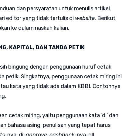
nduan dan persyaratan untuk menulis artikel.
 editor yang tidak tertulis di
website
. Berikut
pkan ke dalam naskah kalian.
NG, KAPITAL, DAN TANDA PETIK
asih bingung dengan penggunaan huruf cetak
da petik. Singkatnya, penggunaan cetak miring ini
 atau kata yang tidak ada dalam KBBI. Contohnya
ng.
n cetak miring, yaitu penggunaan kata ‘di’ dan
ngan bahasa asing, penulisan yang tepat harus
ts
-nya, di-
approve
,
cashback
-nya, dll.