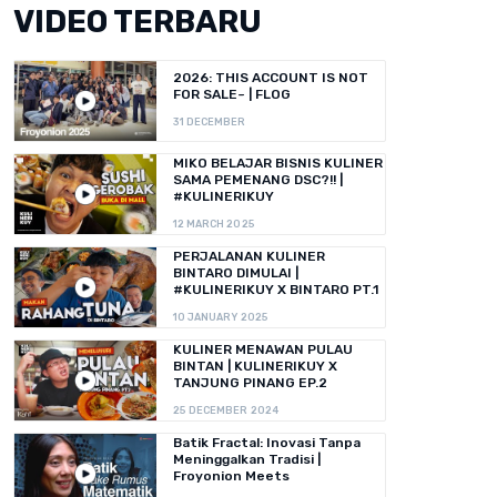
VIDEO TERBARU
2026: THIS ACCOUNT IS NOT
FOR SALE~ | FLOG
31 DECEMBER
MIKO BELAJAR BISNIS KULINER
SAMA PEMENANG DSC?!! |
#KULINERIKUY
12 MARCH 2025
PERJALANAN KULINER
BINTARO DIMULAI |
#KULINERIKUY X BINTARO PT.1
10 JANUARY 2025
KULINER MENAWAN PULAU
BINTAN | KULINERIKUY X
TANJUNG PINANG EP.2
25 DECEMBER 2024
Batik Fractal: Inovasi Tanpa
Meninggalkan Tradisi |
Froyonion Meets