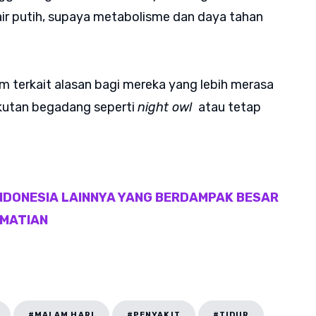
ir putih, supaya metabolisme dan daya tahan
am terkait alasan bagi mereka yang lebih merasa
t-ikutan begadang seperti
night owl
atau tetap
NDONESIA LAINNYA YANG BERDAMPAK BESAR
EMATIAN
#MALAM HARI
#PENYAKIT
#TIDUR