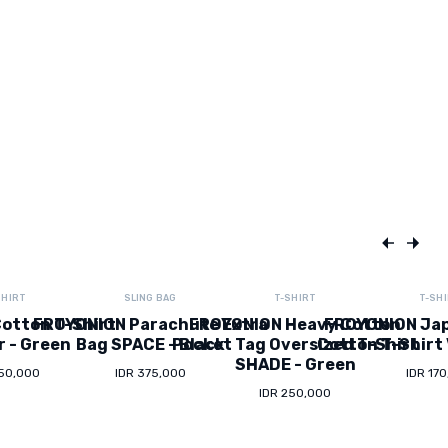
SHIRT
SLING BAG
T-SHIRT
T-SH
otton T-Shirt
FROYONION Parachute Extra
FROYONION Heavy Cotton
FROYONION Ja
r - Green
Bag SPACE - Black
Pocket Tag Oversized T-Shirt
Cotton T-Shirt 
SHADE - Green
150,000
IDR 375,000
IDR 17
IDR 250,000