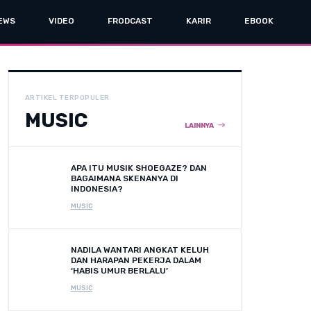
EWS
VIDEO
FRODCAST
KARIR
EBOOK
ARTIKEL TERPOPULER
MUSIC
LAINNYA
APA ITU MUSIK SHOEGAZE? DAN
BAGAIMANA SKENANYA DI
INDONESIA?
MUSIC
NADILA WANTARI ANGKAT KELUH
DAN HARAPAN PEKERJA DALAM
‘HABIS UMUR BERLALU’
MUSIC