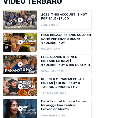
VIDEO TERBARU
2026: THIS ACCOUNT IS NOT
FOR SALE~ | FLOG
31 DECEMBER
MIKO BELAJAR BISNIS KULINER
SAMA PEMENANG DSC?!! |
#KULINERIKUY
12 MARCH 2025
PERJALANAN KULINER
BINTARO DIMULAI |
#KULINERIKUY X BINTARO PT.1
10 JANUARY 2025
KULINER MENAWAN PULAU
BINTAN | KULINERIKUY X
TANJUNG PINANG EP.2
25 DECEMBER 2024
Batik Fractal: Inovasi Tanpa
Meninggalkan Tradisi |
Froyonion Meets
4 NOVEMBER 2024