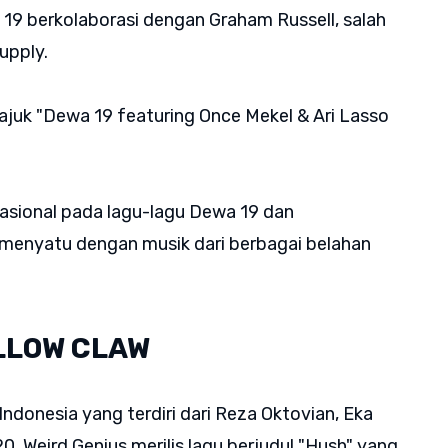
19 berkolaborasi dengan Graham Russell, salah
Supply.
juk "Dewa 19 featuring Once Mekel & Ari Lasso
.
nasional pada lagu-lagu Dewa 19 dan
menyatu dengan musik dari berbagai belahan
ELLOW CLAW
Indonesia yang terdiri dari Reza Oktovian, Eka
0, Weird Genius merilis lagu berjudul "Hush" yang