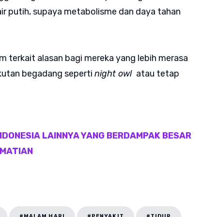
ir putih, supaya metabolisme dan daya tahan
am terkait alasan bagi mereka yang lebih merasa
t-ikutan begadang seperti
night owl
atau tetap
NDONESIA LAINNYA YANG BERDAMPAK BESAR
EMATIAN
#MALAM HARI
#PENYAKIT
#TIDUR