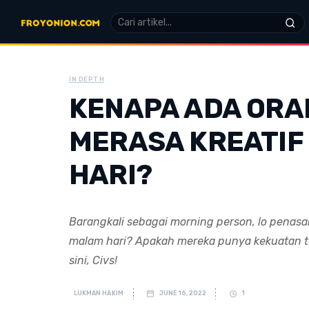
IN DEPTH
KENAPA ADA ORA
MERASA KREATIF
HARI?
Barangkali sebagai morning person, lo penasa
malam hari? Apakah mereka punya kekuatan ter
sini, Civs!
LUKMAN HAKIM
JUNE 16, 2022
1