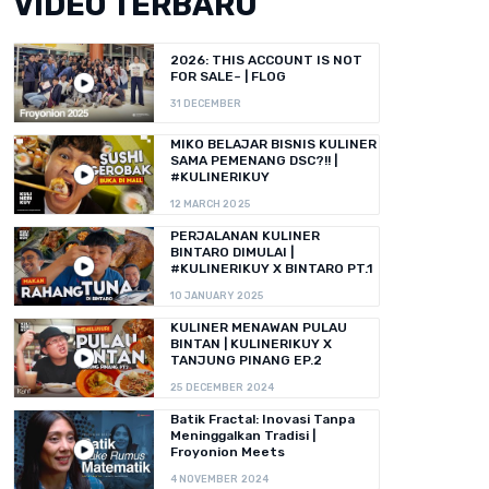
VIDEO TERBARU
2026: THIS ACCOUNT IS NOT
FOR SALE~ | FLOG
31 DECEMBER
MIKO BELAJAR BISNIS KULINER
SAMA PEMENANG DSC?!! |
#KULINERIKUY
12 MARCH 2025
PERJALANAN KULINER
BINTARO DIMULAI |
#KULINERIKUY X BINTARO PT.1
10 JANUARY 2025
KULINER MENAWAN PULAU
BINTAN | KULINERIKUY X
TANJUNG PINANG EP.2
25 DECEMBER 2024
Batik Fractal: Inovasi Tanpa
Meninggalkan Tradisi |
Froyonion Meets
4 NOVEMBER 2024