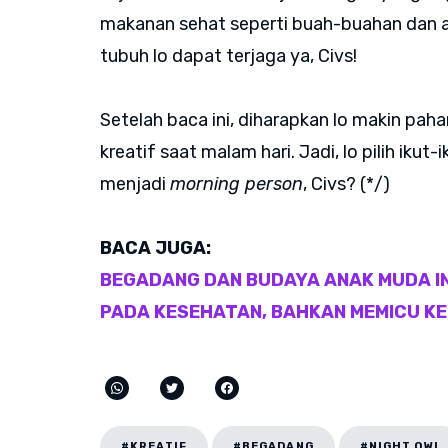
makanan sehat seperti buah-buahan dan a
tubuh lo dapat terjaga ya, Civs!
Setelah baca ini, diharapkan lo makin pah
kreatif saat malam hari. Jadi, lo pilih iku
menjadi
morning person
, Civs? (*/)
BACA JUGA:
BEGADANG DAN BUDAYA ANAK MUDA I
PADA KESEHATAN, BAHKAN MEMICU K
#KREATIF
#BEGADANG
#NIGHT OWL