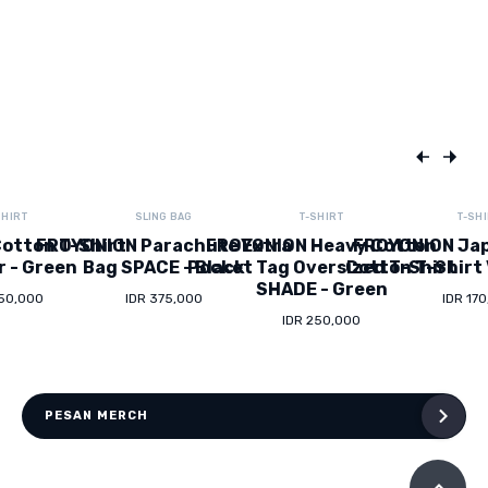
SHIRT
SLING BAG
T-SHIRT
T-SH
otton T-Shirt
FROYONION Parachute Extra
FROYONION Heavy Cotton
FROYONION Ja
r - Green
Bag SPACE - Black
Pocket Tag Oversized T-Shirt
Cotton T-Shirt 
SHADE - Green
150,000
IDR 375,000
IDR 17
IDR 250,000
PESAN MERCH