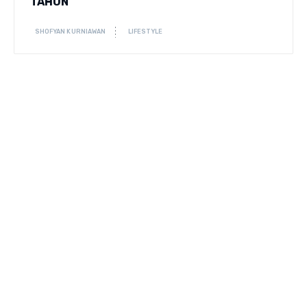
TAHUN
SHOFYAN KURNIAWAN
LIFESTYLE