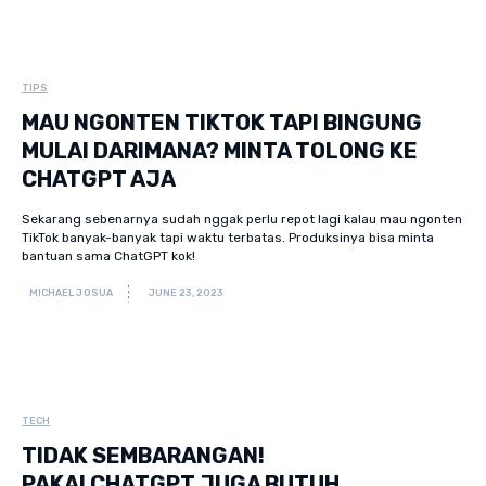
TIPS
MAU NGONTEN TIKTOK TAPI BINGUNG
MULAI DARIMANA? MINTA TOLONG KE
CHATGPT AJA
Sekarang sebenarnya sudah nggak perlu repot lagi kalau mau ngonten
TikTok banyak-banyak tapi waktu terbatas. Produksinya bisa minta
bantuan sama ChatGPT kok!
MICHAEL JOSUA
JUNE 23, 2023
TECH
TIDAK SEMBARANGAN!
PAKAI CHATGPT JUGA BUTUH