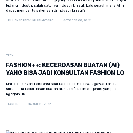
AI adalah salah satu teknologi yang saat ini sedang dominan di banyak
bidang industri, salah satunya industri kreatif. Lalu sejauh mana AI ini
dapat membantu pekerjaan di industri kreatif?
MUHAMAD IRFAN KUSBIANTORO
OCTOBER 08, 2022
TECH
FASHION++: KECERDASAN BUATAN (AI)
YANG BISA JADI KONSULTAN FASHION LO
Kini lo bisa nyari referensi soal fashion cukup lewat gawai, karena
sudah ada kecerdasan buatan atau artificial intelligence yang bisa
ngerjain itu.
FADHIL
MARCH 30, 2022