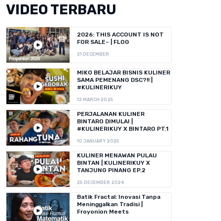
VIDEO TERBARU
2026: THIS ACCOUNT IS NOT
FOR SALE~ | FLOG
31 DECEMBER
MIKO BELAJAR BISNIS KULINER
SAMA PEMENANG DSC?!! |
#KULINERIKUY
12 MARCH 2025
PERJALANAN KULINER
BINTARO DIMULAI |
#KULINERIKUY X BINTARO PT.1
10 JANUARY 2025
KULINER MENAWAN PULAU
BINTAN | KULINERIKUY X
TANJUNG PINANG EP.2
25 DECEMBER 2024
Batik Fractal: Inovasi Tanpa
Meninggalkan Tradisi |
Froyonion Meets