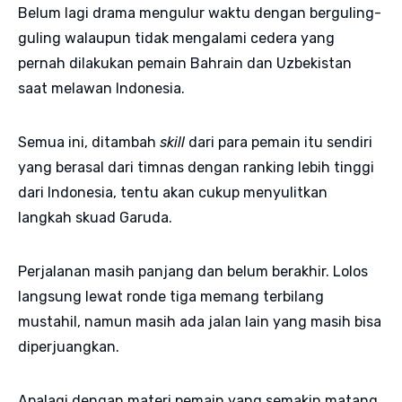
Belum lagi drama mengulur waktu dengan berguling-
guling walaupun tidak mengalami cedera yang
pernah dilakukan pemain Bahrain dan Uzbekistan
saat melawan Indonesia.
Semua ini, ditambah
skill
dari para pemain itu sendiri
yang berasal dari timnas dengan ranking lebih tinggi
dari Indonesia, tentu akan cukup menyulitkan
langkah skuad Garuda.
Perjalanan masih panjang dan belum berakhir. Lolos
langsung lewat ronde tiga memang terbilang
mustahil, namun masih ada jalan lain yang masih bisa
diperjuangkan.
Apalagi dengan materi pemain yang semakin matang