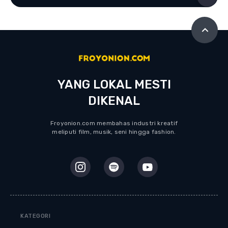
YANG LOKAL MESTI
DIKENAL
Froyonion.com membahas industri kreatif
meliputi film, musik, seni hingga fashion.
KATEGORI