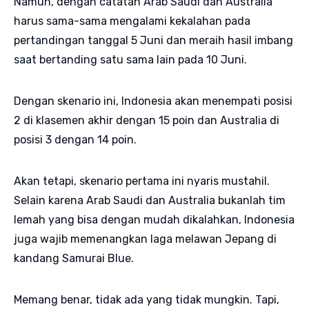
Namun, dengan catatan Arab Saudi dan Australia
harus sama-sama mengalami kekalahan pada
pertandingan tanggal 5 Juni dan meraih hasil imbang
saat bertanding satu sama lain pada 10 Juni.
Dengan skenario ini, Indonesia akan menempati posisi
2 di klasemen akhir dengan 15 poin dan Australia di
posisi 3 dengan 14 poin.
Akan tetapi, skenario pertama ini nyaris mustahil.
Selain karena Arab Saudi dan Australia bukanlah tim
lemah yang bisa dengan mudah dikalahkan, Indonesia
juga wajib memenangkan laga melawan Jepang di
kandang Samurai Blue.
Memang benar, tidak ada yang tidak mungkin. Tapi,