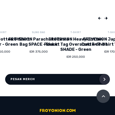
SHIRT
SLING BAG
T-SHIRT
T-SH
otton T-Shirt
FROYONION Parachute Extra
FROYONION Heavy Cotton
FROYONION Ja
r - Green
Bag SPACE - Black
Pocket Tag Oversized T-Shirt
Cotton T-Shirt 
SHADE - Green
150,000
IDR 375,000
IDR 17
IDR 250,000
PESAN MERCH