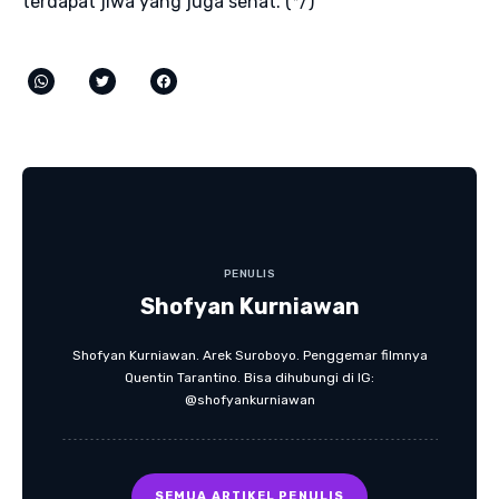
terdapat jiwa yang juga sehat. (*/)
PENULIS
Shofyan Kurniawan
Shofyan Kurniawan. Arek Suroboyo. Penggemar filmnya
Quentin Tarantino. Bisa dihubungi di IG:
@shofyankurniawan
SEMUA ARTIKEL PENULIS