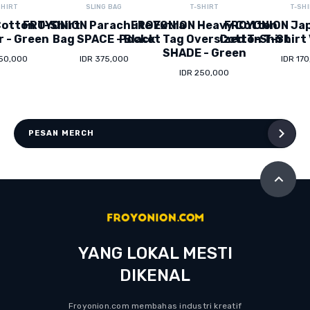
SHIRT
SLING BAG
T-SHIRT
T-SH
otton T-Shirt
FROYONION Parachute Extra
FROYONION Heavy Cotton
FROYONION Ja
r - Green
Bag SPACE - Black
Pocket Tag Oversized T-Shirt
Cotton T-Shirt 
SHADE - Green
150,000
IDR 375,000
IDR 17
IDR 250,000
PESAN MERCH
YANG LOKAL MESTI
DIKENAL
Froyonion.com membahas industri kreatif