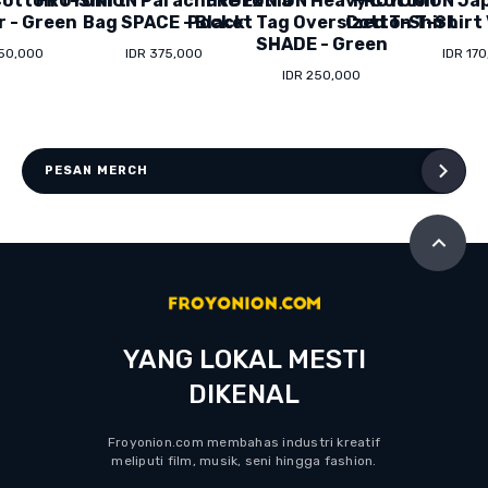
otton T-Shirt
FROYONION Parachute Extra
FROYONION Heavy Cotton
FROYONION Ja
r - Green
Bag SPACE - Black
Pocket Tag Oversized T-Shirt
Cotton T-Shirt 
SHADE - Green
150,000
IDR 375,000
IDR 17
IDR 250,000
PESAN MERCH
YANG LOKAL MESTI
DIKENAL
Froyonion.com membahas industri kreatif
meliputi film, musik, seni hingga fashion.