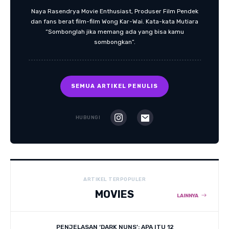
Naya Rasendrya Movie Enthusiast, Produser Film Pendek
dan fans berat film-film Wong Kar-Wai. Kata-kata Mutiara
“Sombonglah jika memang ada yang bisa kamu
sombongkan”.
SEMUA ARTIKEL PENULIS
HUBUNGI
ARTIKEL TERPOPULER
MOVIES
LAINNYA
PENJELASAN ‘DARK NUNS’: APA ITU 12