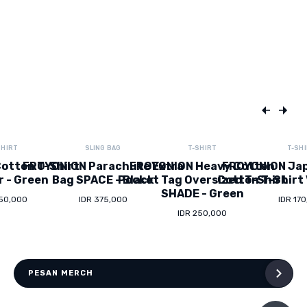
SHIRT
SLING BAG
T-SHIRT
T-SH
otton T-Shirt
FROYONION Parachute Extra
FROYONION Heavy Cotton
FROYONION Ja
r - Green
Bag SPACE - Black
Pocket Tag Oversized T-Shirt
Cotton T-Shirt 
SHADE - Green
150,000
IDR 375,000
IDR 17
IDR 250,000
PESAN MERCH