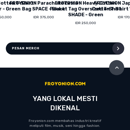
otton T-Shirt
FROYONION Parachute Extra
FROYONION Heavy Cotton
FROYONION Ja
r - Green
Bag SPACE - Black
Pocket Tag Oversized T-Shirt
Cotton T-Shirt 
SHADE - Green
150,000
IDR 375,000
IDR 17
IDR 250,000
PESAN MERCH
YANG LOKAL MESTI
DIKENAL
Froyonion.com membahas industri kreatif
meliputi film, musik, seni hingga fashion.