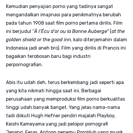
Kemudian penyajian porno yang tadinya sangat
mengandalkan imajinasi para penikmatnya berubah
pada tahun 1908 saat film porno pertama dirilis. Film
ini berjudul “
À l’Écu d’or ou la Bonne Auberge”
(
at the
golden shield or the good inn,
kalo diterjemahin dalam
Indonesia jadi aneh bro). Film yang dirilis di Prancis ini
bagaikan terobosan baru bagi industri
perpornografian.
Abis itu udah deh, terus berkembang jadi seperti apa
yang kita nikmati hingga saat ini. Berbagai
perusahaan yang memproduksi film porno berkualitas
tinggi udah banyak banget. Yang jelas nama-nama
tadi diikuti Hugh Hefner pendiri majalah Playboy,
Keishi Kameyama yang jadi pelopor pornografi
Jepang, Feras Antoon penemu PornHub yang musik