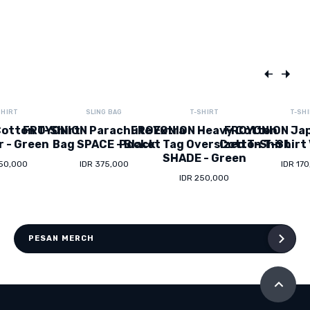
SHIRT
SLING BAG
T-SHIRT
T-SH
otton T-Shirt
FROYONION Parachute Extra
FROYONION Heavy Cotton
FROYONION Ja
r - Green
Bag SPACE - Black
Pocket Tag Oversized T-Shirt
Cotton T-Shirt 
SHADE - Green
150,000
IDR 375,000
IDR 17
IDR 250,000
PESAN MERCH