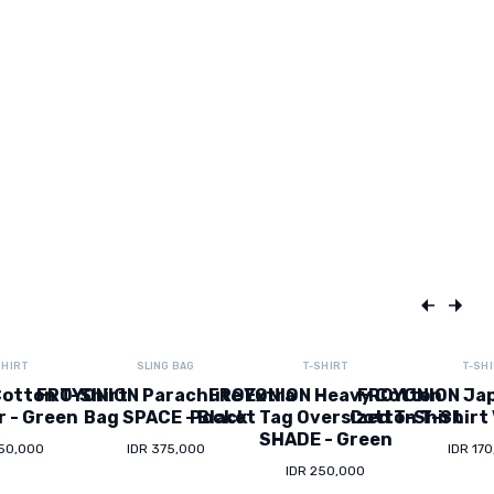
SHIRT
SLING BAG
T-SHIRT
T-SH
otton T-Shirt
FROYONION Parachute Extra
FROYONION Heavy Cotton
FROYONION Ja
r - Green
Bag SPACE - Black
Pocket Tag Oversized T-Shirt
Cotton T-Shirt 
SHADE - Green
150,000
IDR 375,000
IDR 17
IDR 250,000