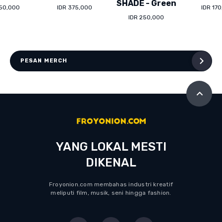
SHADE - Green
150,000
IDR 375,000
IDR 17
IDR 250,000
PESAN MERCH
YANG LOKAL MESTI
DIKENAL
Froyonion.com membahas industri kreatif
meliputi film, musik, seni hingga fashion.