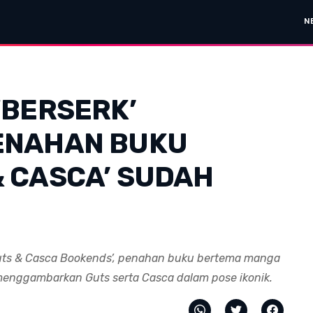
N
‘BERSERK’
ENAHAN BUKU
& CASCA’ SUDAH
: Guts & Casca Bookends’, penahan buku bertema manga
 menggambarkan Guts serta Casca dalam pose ikonik.