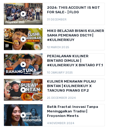
2026: THIS ACCOUNT IS NOT
FOR SALE~ | FLOG
31 DECEMBER
MIKO BELAJAR BISNIS KULINER
SAMA PEMENANG DSC?!! |
#KULINERIKUY
12 MARCH 2025
PERJALANAN KULINER
BINTARO DIMULAI |
#KULINERIKUY X BINTARO PT.1
10 JANUARY 2025
KULINER MENAWAN PULAU
BINTAN | KULINERIKUY X
TANJUNG PINANG EP.2
25 DECEMBER 2024
Batik Fractal: Inovasi Tanpa
Meninggalkan Tradisi |
Froyonion Meets
4 NOVEMBER 2024