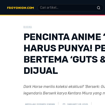
BOOKS
PENCINTA ANIME 
HARUS PUNYA! P
BERTEMA ‘GUTS 
DIJUAL
Dark Horse merilis koleksi eksklusif ‘Berserk
legendaris Berserk karya Kentaro Miura yang
ABDILLAH QOMARU ZAMAN
JANUARY 28, 2025