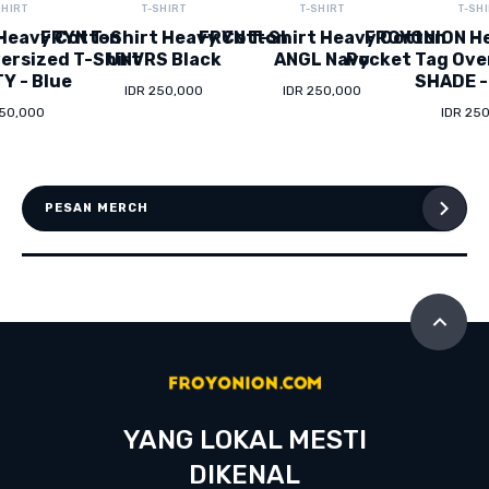
SHIRT
T-SHIRT
T-SHIRT
T-SH
Heavy Cotton
FRYN T-Shirt Heavy Cotton
FRYN T-Shirt Heavy Cotton
FROYONION H
ersized T-Shirt
UNVRS Black
ANGL Navy
Pocket Tag Ove
Y - Blue
SHADE -
IDR 250,000
IDR 250,000
250,000
IDR 25
PESAN MERCH
YANG LOKAL MESTI
DIKENAL