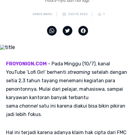
hours-nya dari nol lagi.
GRACE ANGEL
JULY 13, 2022
1
FROYONION.COM
- Pada Minggu (10/7), kanal
YouTube ‘Lofi Girl’ berhenti
streaming
setelah dengan
setia 2,3 tahun tayang menemani kegiatan para
penontonnya. Mulai dari pelajar, mahasiswa, sampai
karyawan kantoran banyak terbantu
sama
channel
satu ini karena diakui bisa bikin pikiran
jadi lebih fokus.
Hal ini terjadi karena adanya klaim hak cipta dari FMC