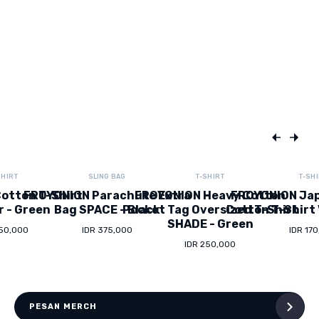
SHIRT
SLING BAG
T-SHIRT
T-SH
otton T-Shirt
FROYONION Parachute Extra
FROYONION Heavy Cotton
FROYONION Ja
r - Green
Bag SPACE - Black
Pocket Tag Oversized T-Shirt
Cotton T-Shirt 
SHADE - Green
150,000
IDR 375,000
IDR 17
IDR 250,000
PESAN MERCH