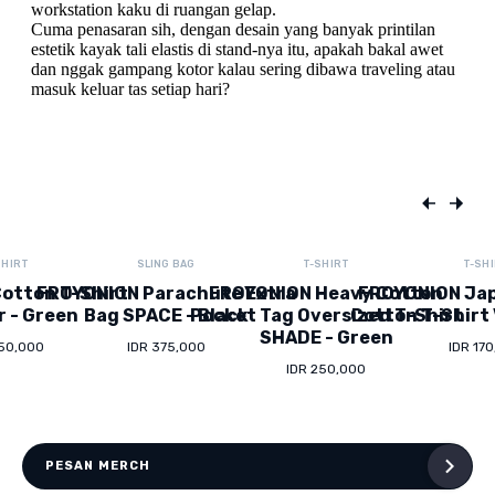
SHIRT
SLING BAG
T-SHIRT
T-SH
otton T-Shirt
FROYONION Parachute Extra
FROYONION Heavy Cotton
FROYONION Ja
r - Green
Bag SPACE - Black
Pocket Tag Oversized T-Shirt
Cotton T-Shirt 
SHADE - Green
150,000
IDR 375,000
IDR 17
IDR 250,000
PESAN MERCH