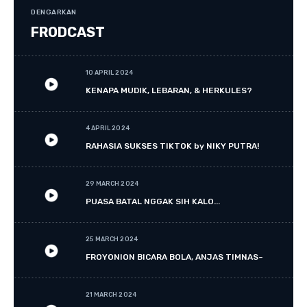
DENGARKAN
FRODCAST
10 APRIL 2024
KENAPA MUDIK, LEBARAN, & HERKULES?
4 APRIL 2024
RAHASIA SUKSES TIKTOK by NIKY PUTRA!
29 MARCH 2024
PUASA BATAL NGGAK SIH KALO...
25 MARCH 2024
FROYONION BICARA BOLA, ANJAS TIMNAS~
21 MARCH 2024