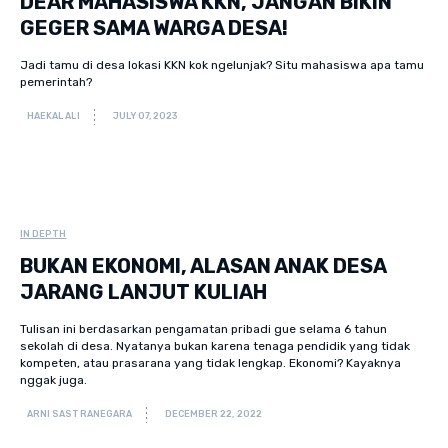
DEAR MAHASISWA KKN, JANGAN BIKIN
GEGER SAMA WARGA DESA!
Jadi tamu di desa lokasi KKN kok ngelunjak? Situ mahasiswa apa tamu
pemerintah?
HAEKAL ALI
JULY 07, 2023
IN DEPTH
BUKAN EKONOMI, ALASAN ANAK DESA
JARANG LANJUT KULIAH
Tulisan ini berdasarkan pengamatan pribadi gue selama 6 tahun
sekolah di desa. Nyatanya bukan karena tenaga pendidik yang tidak
kompeten, atau prasarana yang tidak lengkap. Ekonomi? Kayaknya
nggak juga.
ARNI SASTRANEGARA
DECEMBER 22, 2022