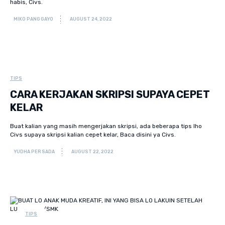
habis, Civs.
MIKO PANGGAYO
AUGUST 24, 2022
TIPS
CARA KERJAKAN SKRIPSI SUPAYA CEPET
KELAR
Buat kalian yang masih mengerjakan skripsi, ada beberapa tips lho
Civs supaya skripsi kalian cepet kelar, Baca disini ya Civs.
YUDHA PERSADA
AUGUST 22, 2022
TIPS