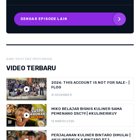
DENGAR EPISODE LAIN
DARI YOUTUBE FROYONION
VIDEO TERBARU
2026: THIS ACCOUNT IS NOT FOR SALE~ |
FLOG
31 DECEMBER
MIKO BELAJAR BISNIS KULINER SAMA
PEMENANG DSC?!! | #KULINERIKUY
12 MARCH 2025
PERJALANAN KULINER BINTARO DIMULAI |
#KULINERIKUY X BINTARO PT.1