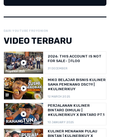
DARI YOUTUBE FROYONION
VIDEO TERBARU
2026: THIS ACCOUNT IS NOT
FOR SALE~ | FLOG
31 DECEMBER
MIKO BELAJAR BISNIS KULINER
SAMA PEMENANG DSC?!! |
#KULINERIKUY
12 MARCH 2025
PERJALANAN KULINER
BINTARO DIMULAI |
#KULINERIKUY X BINTARO PT.1
10 JANUARY 2025
KULINER MENAWAN PULAU
BINTAN | KULINERIKUY X