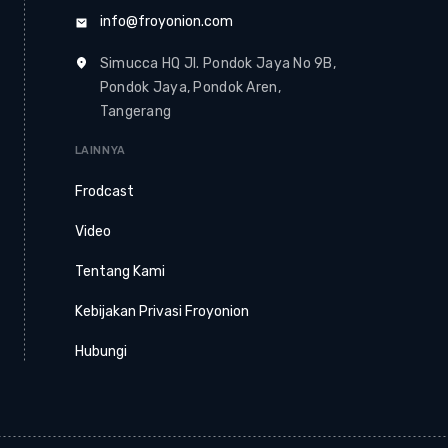
info@froyonion.com
Simucca HQ Jl. Pondok Jaya No 9B,
Pondok Jaya, Pondok Aren,
Tangerang
LAINNYA
Frodcast
Video
Tentang Kami
Kebijakan Privasi Froyonion
Hubungi