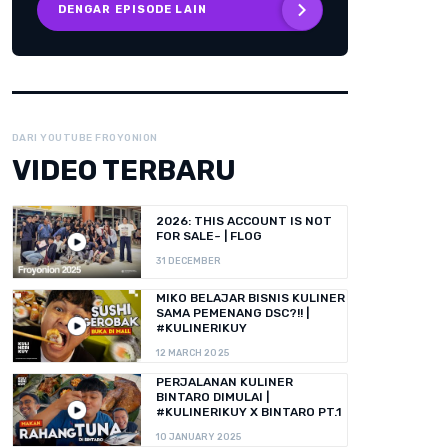
DENGAR EPISODE LAIN
DARI YOUTUBE FROYONION
VIDEO TERBARU
2026: THIS ACCOUNT IS NOT
FOR SALE~ | FLOG
31 DECEMBER
MIKO BELAJAR BISNIS KULINER
SAMA PEMENANG DSC?!! |
#KULINERIKUY
12 MARCH 2025
PERJALANAN KULINER
BINTARO DIMULAI |
#KULINERIKUY X BINTARO PT.1
10 JANUARY 2025