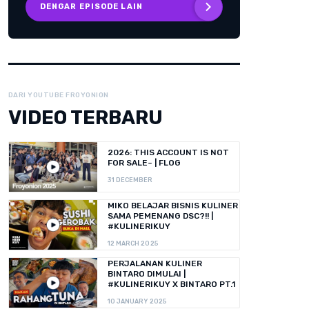
DENGAR EPISODE LAIN
DARI YOUTUBE FROYONION
VIDEO TERBARU
2026: THIS ACCOUNT IS NOT
FOR SALE~ | FLOG
31 DECEMBER
MIKO BELAJAR BISNIS KULINER
SAMA PEMENANG DSC?!! |
#KULINERIKUY
12 MARCH 2025
PERJALANAN KULINER
BINTARO DIMULAI |
#KULINERIKUY X BINTARO PT.1
10 JANUARY 2025