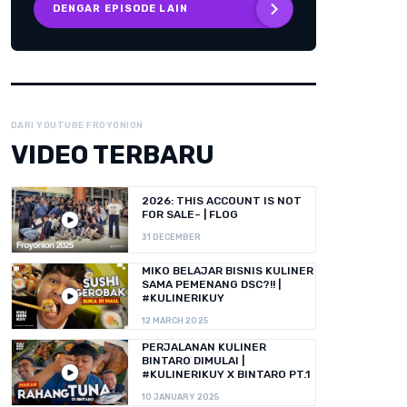
DENGAR EPISODE LAIN
DARI YOUTUBE FROYONION
VIDEO TERBARU
2026: THIS ACCOUNT IS NOT
FOR SALE~ | FLOG
31 DECEMBER
MIKO BELAJAR BISNIS KULINER
SAMA PEMENANG DSC?!! |
#KULINERIKUY
12 MARCH 2025
PERJALANAN KULINER
BINTARO DIMULAI |
#KULINERIKUY X BINTARO PT.1
10 JANUARY 2025