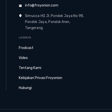
info@froyonion.com
Simucca HQ Jl. Pondok Jaya No 9B,
Pondok Jaya, Pondok Aren,
Tangerang
LAINNYA
Frodcast
Video
Tentang Kami
Kebijakan Privasi Froyonion
Hubungi