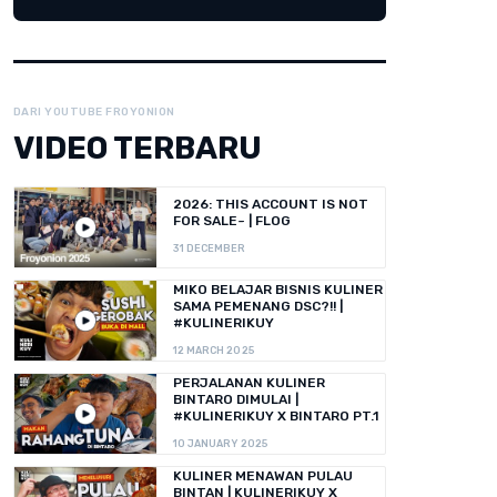
DARI YOUTUBE FROYONION
VIDEO TERBARU
2026: THIS ACCOUNT IS NOT
FOR SALE~ | FLOG
31 DECEMBER
MIKO BELAJAR BISNIS KULINER
SAMA PEMENANG DSC?!! |
#KULINERIKUY
12 MARCH 2025
PERJALANAN KULINER
BINTARO DIMULAI |
#KULINERIKUY X BINTARO PT.1
10 JANUARY 2025
KULINER MENAWAN PULAU
BINTAN | KULINERIKUY X