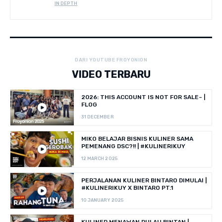
IN DEPTH
DARI YOUTUBE FROYONION
VIDEO TERBARU
2026: THIS ACCOUNT IS NOT FOR SALE~ |
FLOG
31 DECEMBER
MIKO BELAJAR BISNIS KULINER SAMA
PEMENANG DSC?!! | #KULINERIKUY
12 MARCH 2025
PERJALANAN KULINER BINTARO DIMULAI |
#KULINERIKUY X BINTARO PT.1
10 JANUARY 2025
KULINER MENAWAN PULAU BINTAN |