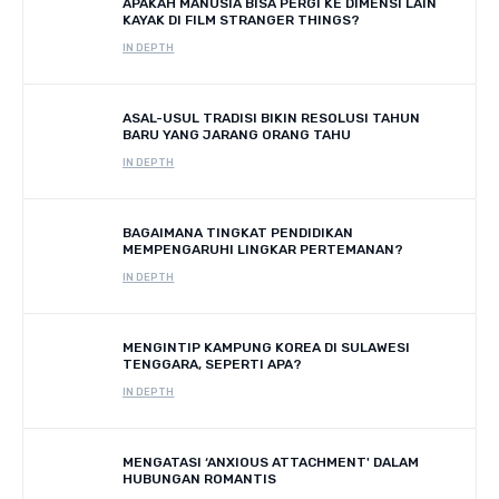
APAKAH MANUSIA BISA PERGI KE DIMENSI LAIN
KAYAK DI FILM STRANGER THINGS?
IN DEPTH
ASAL-USUL TRADISI BIKIN RESOLUSI TAHUN
BARU YANG JARANG ORANG TAHU
IN DEPTH
BAGAIMANA TINGKAT PENDIDIKAN
MEMPENGARUHI LINGKAR PERTEMANAN?
IN DEPTH
MENGINTIP KAMPUNG KOREA DI SULAWESI
TENGGARA, SEPERTI APA?
IN DEPTH
MENGATASI ‘ANXIOUS ATTACHMENT' DALAM
HUBUNGAN ROMANTIS