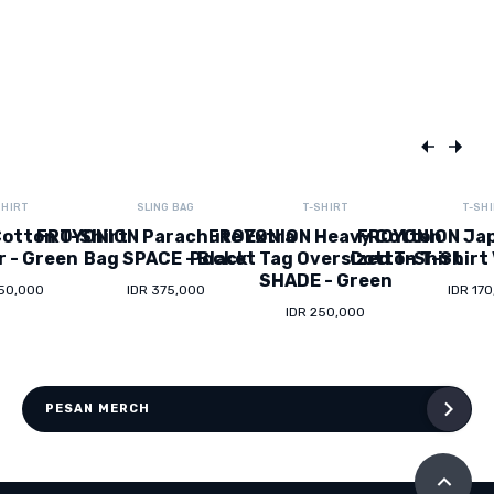
SHIRT
SLING BAG
T-SHIRT
T-SH
otton T-Shirt
FROYONION Parachute Extra
FROYONION Heavy Cotton
FROYONION Ja
r - Green
Bag SPACE - Black
Pocket Tag Oversized T-Shirt
Cotton T-Shirt 
SHADE - Green
150,000
IDR 375,000
IDR 17
IDR 250,000
PESAN MERCH