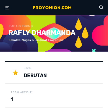
TENTANG PENULIS
RAFLY DHARMANDA
Sekolah. Nugas. Nulis buat Froyonion.
LEVEL
DEBUTAN
TOTAL ARTICLE
1