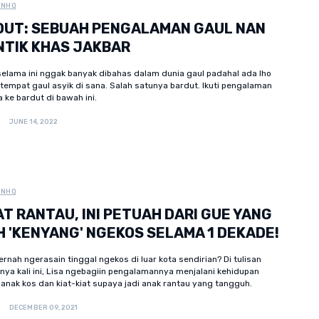
ONHQ
DUT: SEBUAH PENGALAMAN GAUL NAN
NTIK KHAS JAKBAR
selama ini nggak banyak dibahas dalam dunia gaul padahal ada lho
empat gaul asyik di sana. Salah satunya bardut. Ikuti pengalaman
a ke bardut di bawah ini.
JUNE 14, 2022
ONHQ
T RANTAU, INI PETUAH DARI GUE YANG
 'KENYANG' NGEKOS SELAMA 1 DEKADE!
rnah ngerasain tinggal ngekos di luar kota sendirian? Di tulisan
ya kali ini, Lisa ngebagiin pengalamannya menjalani kehidupan
anak kos dan kiat-kiat supaya jadi anak rantau yang tangguh.
DECEMBER 09, 2021