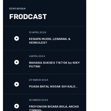
DENGARKAN
FRODCAST
10 APRIL 2024
KENAPA MUDIK, LEBARAN, &
HERKULES?
4 APRIL 2024
RAHASIA SUKSES TIKTOK by NIKY
PUTRA!
29 MARCH 2024
PUASA BATAL NGGAK SIH KALO...
25 MARCH 2024
FROYONION BICARA BOLA, ANJAS
TIMNAS~