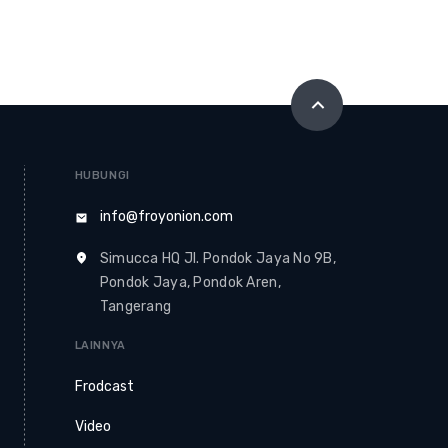
HUBUNGI
info@froyonion.com
Simucca HQ Jl. Pondok Jaya No 9B,
Pondok Jaya, Pondok Aren,
Tangerang
LAINNYA
Frodcast
Video