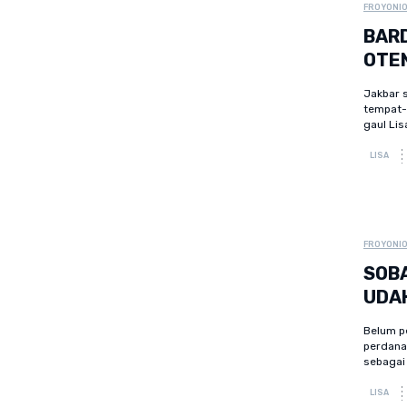
FROYONI
BAR
OTE
Jakbar 
tempat-t
gaul Lis
LISA
FROYONI
SOBA
UDAH
Belum pe
perdanan
sebagai 
LISA