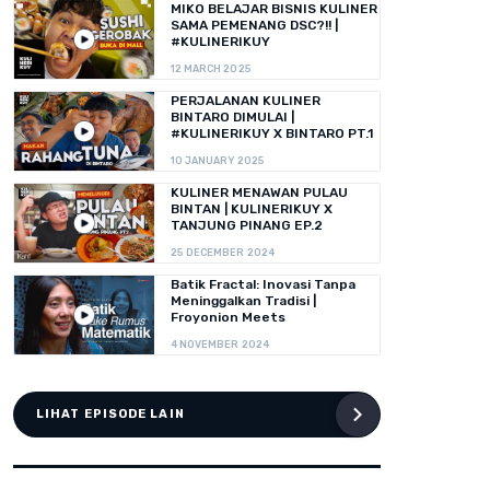
MIKO BELAJAR BISNIS KULINER
SAMA PEMENANG DSC?!! |
#KULINERIKUY
12 MARCH 2025
PERJALANAN KULINER
BINTARO DIMULAI |
#KULINERIKUY X BINTARO PT.1
10 JANUARY 2025
KULINER MENAWAN PULAU
BINTAN | KULINERIKUY X
TANJUNG PINANG EP.2
25 DECEMBER 2024
Batik Fractal: Inovasi Tanpa
Meninggalkan Tradisi |
Froyonion Meets
4 NOVEMBER 2024
LIHAT EPISODE LAIN