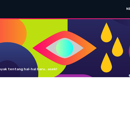
N
yak tentang hal-hal baru.. asek!