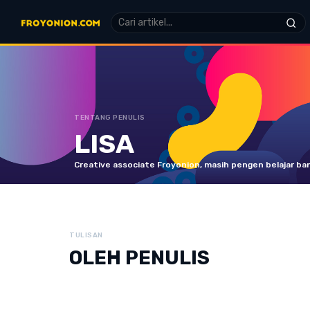
TENTANG PENULIS
LISA
Creative associate Froyonion, masih pengen belajar ban
TULISAN
OLEH PENULIS