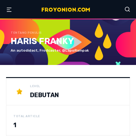
TENTANG PENULIS
HARIS FRANKY
An autodidact, Frodcaster, @LapoRampak
LEVEL
DEBUTAN
TOTAL ARTICLE
1