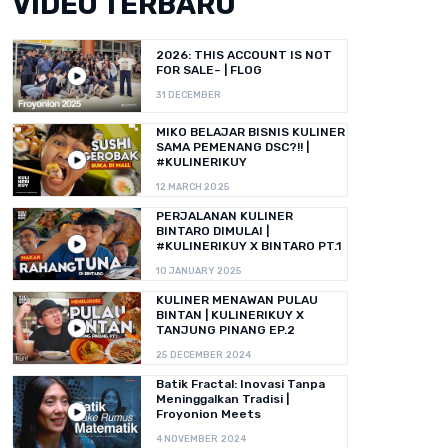
VIDEO TERBARU
2026: THIS ACCOUNT IS NOT
FOR SALE~ | FLOG
31 DECEMBER
MIKO BELAJAR BISNIS KULINER
SAMA PEMENANG DSC?!! |
#KULINERIKUY
12 MARCH 2025
PERJALANAN KULINER
BINTARO DIMULAI |
#KULINERIKUY X BINTARO PT.1
10 JANUARY 2025
KULINER MENAWAN PULAU
BINTAN | KULINERIKUY X
TANJUNG PINANG EP.2
25 DECEMBER 2024
Batik Fractal: Inovasi Tanpa
Meninggalkan Tradisi |
Froyonion Meets
4 NOVEMBER 2024