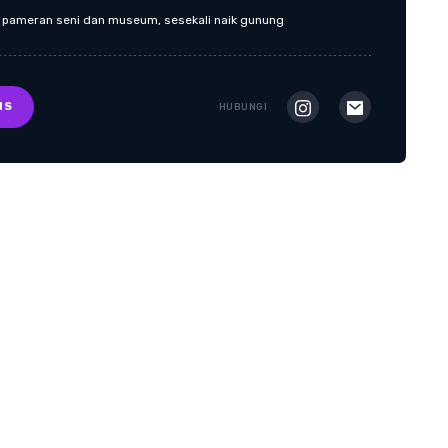
a pameran seni dan museum, sesekali naik gunung
IS
HUBUNGI