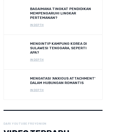
BAGAIMANA TINGKAT PENDIDIKAN
MEMPENGARUHI LINGKAR
PERTEMANAN?
IN DEPTH
MENGINTIP KAMPUNG KOREA DI
SULAWESI TENGGARA, SEPERTI
APA?
IN DEPTH
MENGATASI ‘ANXIOUS ATTACHMENT'
DALAM HUBUNGAN ROMANTIS
IN DEPTH
DARI YOUTUBE FROYONION