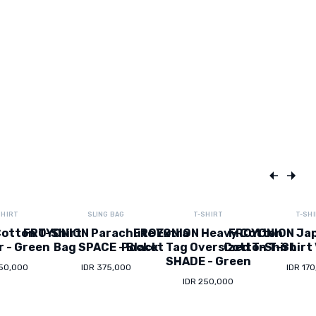
SHIRT
SLING BAG
T-SHIRT
T-SH
otton T-Shirt
FROYONION Parachute Extra
FROYONION Heavy Cotton
FROYONION Ja
r - Green
Bag SPACE - Black
Pocket Tag Oversized T-Shirt
Cotton T-Shirt 
SHADE - Green
150,000
IDR 375,000
IDR 17
IDR 250,000