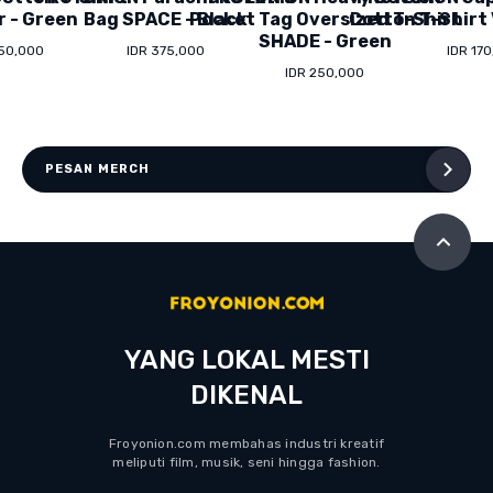
r - Green
Bag SPACE - Black
Pocket Tag Oversized T-Shirt
Cotton T-Shirt 
SHADE - Green
150,000
IDR 375,000
IDR 17
IDR 250,000
PESAN MERCH
YANG LOKAL MESTI
DIKENAL
Froyonion.com membahas industri kreatif
meliputi film, musik, seni hingga fashion.